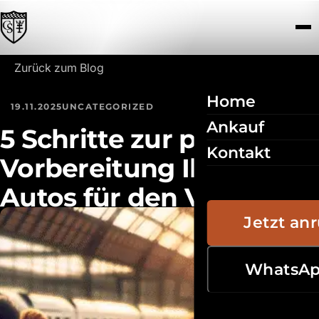
Zum Inhalt springen
Zurück zum Blog
Home
19.11.2025
UNCATEGORIZED
Ankauf
5 Schritte zur perfekten
Kontakt
Vorbereitung Ihres
Autos für den Verkauf in
Donauwörth
Jetzt an
WhatsA