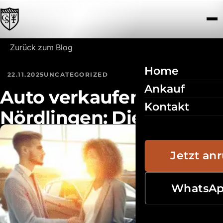
Zum Inhalt springen
Zurück zum Blog
Home
22.11.2025
UNCATEGORIZED
Ankauf
Auto verkaufen in
Kontakt
Nördlingen: Die Do’s &
Don’ts für Verkäufer
Jetzt an
WhatsA