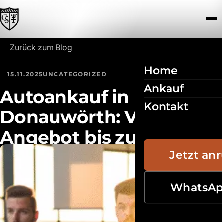
Zum Inhalt springen
Zurück zum Blog
Home
15.11.2025
UNCATEGORIZED
Ankauf
Autoankauf in
Kontakt
Donauwörth: Vom
Angebot bis zur
Zahlung einfach erklärt
Jetzt an
WhatsA