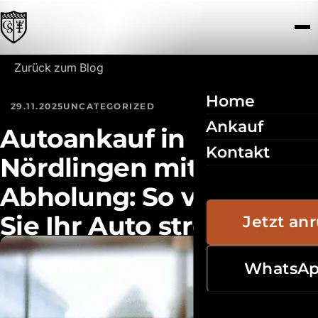
Zum Inhalt springen
Zurück zum Blog
Home
29.11.2025
UNCATEGORIZED
Ankauf
Autoankauf in
Kontakt
Nördlingen mit
Abholung: So verkaufen
Sie Ihr Auto stressfrei
Jetzt an
im Donau-Ries
WhatsA