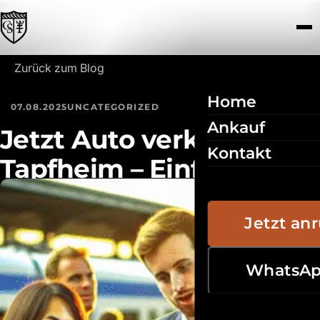
Zum Inhalt springen
Zurück zum Blog
Home
07.08.2025
UNCATEGORIZED
Ankauf
Jetzt Auto verkaufen in
Kontakt
Tapfheim – Einfach,
schnell und stressfrei
Jetzt an
WhatsA