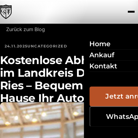
Zum Inhalt springen
Zurück zum Blog
Home
24.11.2025
UNCATEGORIZED
Ankauf
Kostenlose Abholung
Kontakt
im Landkreis Donau-
Ries – Bequem von zu
Hause Ihr Auto
Jetzt an
verkaufen
WhatsA