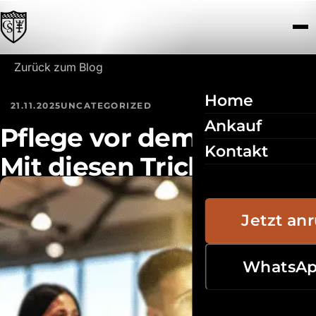
Zum Inhalt springen
Zurück zum Blog
Home
21.11.2025
UNCATEGORIZED
Ankauf
Pflege vor dem Verkauf:
Kontakt
Mit diesen Tricks glänzt
Ihr Auto in Donauwörth
Jetzt an
WhatsA