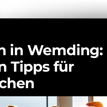
n in Wemding:
n Tipps für
ichen