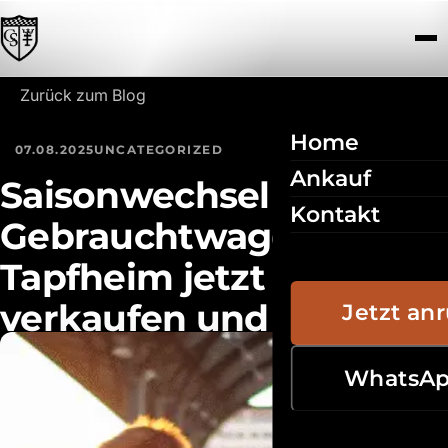
Zum Inhalt springen
Zurück zum Blog
Home
07.08.2025
UNCATEGORIZED
Ankauf
Saisonwechsel nutzen:
Kontakt
Gebrauchtwagen in
Tapfheim jetzt
verkaufen und mehr
Jetzt an
verdienen
WhatsA