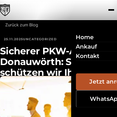
Zum Inhalt springen
Zurück zum Blog
Home
25.11.2025
UNCATEGORIZED
Ankauf
Sicherer PKW-Ankauf in
Kontakt
Donauwörth: So
schützen wir Ihre Daten
effektiv
Jetzt an
WhatsA