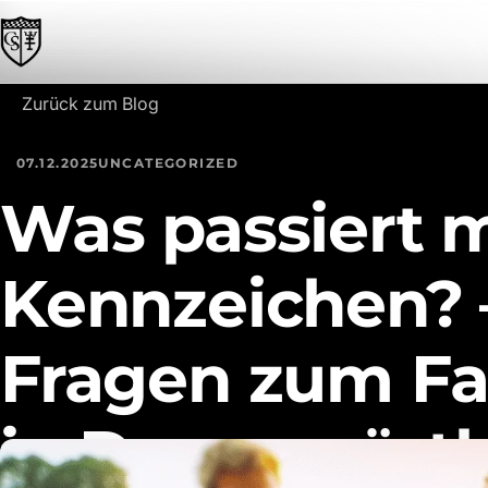
Zum Inhalt springen
Zurück zum Blog
07.12.2025
UNCATEGORIZED
Was passiert 
Kennzeichen? 
Fragen zum Fa
in Donauwört