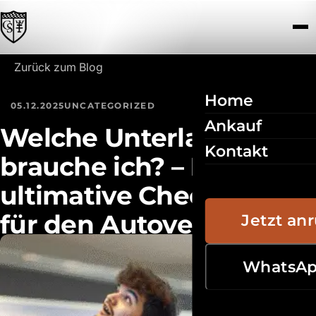
Zum Inhalt springen
Zurück zum Blog
Home
05.12.2025
UNCATEGORIZED
Ankauf
Welche Unterlagen
Kontakt
brauche ich? – Die
ultimative Checkliste
für den Autoverkauf im
Jetzt an
Donau-Ries
WhatsA