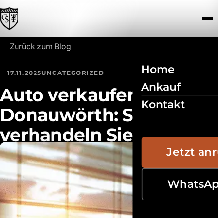
Zum Inhalt springen
Zurück zum Blog
Home
17.11.2025
UNCATEGORIZED
Ankauf
Auto verkaufen in
Kontakt
Donauwörth: So
verhandeln Sie
erfolgreich mit Käufern
Jetzt an
WhatsA