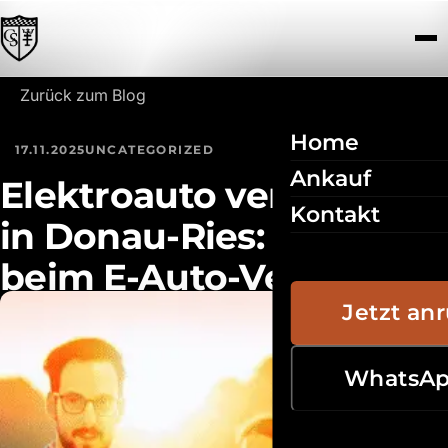
Zum Inhalt springen
Zurück zum Blog
Home
17.11.2025
UNCATEGORIZED
Ankauf
Elektroauto verkaufen
Kontakt
in Donau-Ries: Was Sie
beim E-Auto-Verkauf
beachten müssen
Jetzt an
WhatsA